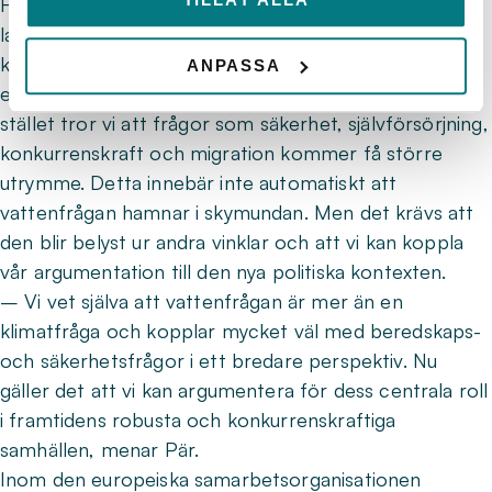
Högst troligt kommer vi se en långsammare
lagstiftningstakt rent generellt och mer specifikt
kopplat till Gröna given. Framdriften kommer helt
ANPASSA
enkelt mattas av som en direkt följd av valresultatet. I
stället tror vi att frågor som säkerhet, självförsörjning,
konkurrenskraft och migration kommer få större
utrymme. Detta innebär inte automatiskt att
vattenfrågan hamnar i skymundan. Men det krävs att
den blir belyst ur andra vinklar och att vi kan koppla
vår argumentation till den nya politiska kontexten.
– Vi vet själva att vattenfrågan är mer än en
klimatfråga och kopplar mycket väl med beredskaps-
och säkerhetsfrågor i ett bredare perspektiv. Nu
gäller det att vi kan argumentera för dess centrala roll
i framtidens robusta och konkurrenskraftiga
samhällen, menar Pär.
Inom den europeiska samarbetsorganisationen