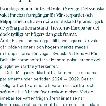
I söndags genomfördes EU-valet i Sverige. Det svenska
valet innebar framgångar för Vänsterpartiet och
Miljöpartiet, och även i våra nordiska EU-grannar gick
de gröna partierna starkt. I resten av Europa var det
dock tydligt att högersidan gick framåt.
Årets EU-val kan nu läggas till handlingarna. Ur valet
går både vänstern och högern stärkta medan
mittenpartierna försvagas. Svenskt Vattens vd Pär
Dalhielm sammanfattar valet som polariserande och
präglat av stärkta ytterkanter.
– Det står ganska klart att vi kommer se en annat
parlament under perioden 2024 – 2029. Det är
troligt att det kommer att vara mer splittrat och
svårare att nå breda överenskommelser. Vad det
innebär för vattenfrågan återstår att se när
kommission och parlament har formerat sig. I slutet