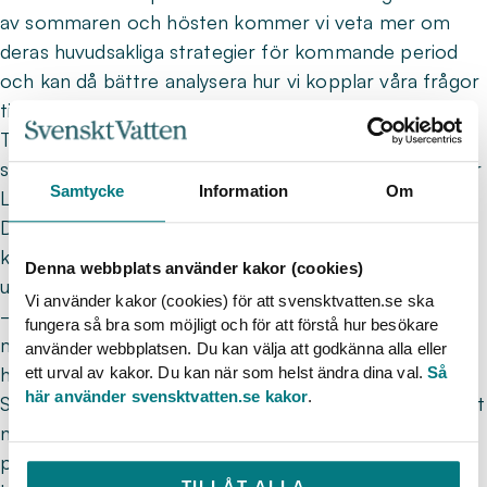
av sommaren och hösten kommer vi veta mer om
deras huvudsakliga strategier för kommande period
och kan då bättre analysera hur vi kopplar våra frågor
till dessa, säger han.
Trots det förblir European People's Party (EPP)
största partigrupp vilket bäddar för att Ursula von der
Samtycke
Information
Om
Leyen får förnyat förtroende i EU-kommissionen.
Däremot kvarstår en rad frågetecken kring hur
koalitioner ska bildas och vem som får vilka poster i
Denna webbplats använder kakor (cookies)
utskott samt arbetsgrupper.
Vi använder kakor (cookies) för att svensktvatten.se ska
– Tidigare har man sökt samarbete inom den breda
fungera så bra som möjligt och för att förstå hur besökare
mitten, men nu behöver EPP ta hänsyn till att
använder webbplatsen. Du kan välja att godkänna alla eller
högersidan vunnit mark, förklarar Pär Dalhielm, vd på
ett urval av kakor. Du kan när som helst ändra dina val.
Så
här använder svensktvatten.se kakor
.
Svenskt Vatten. Det innebär att vi kan se ett förändrat
narrativ framåt, där framdriften i den Gröna given
påverkas och andra frågor får större svängrum.
TILLÅT ALLA