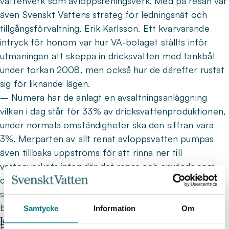
vattenverk som avloppsreningsverk. Med på resan var
även Svenskt Vattens strateg för ledningsnät och
tillgångsförvaltning, Erik Karlsson. Ett kvarvarande
intryck för honom var hur VA-bolaget ställts inför
utmaningen att skeppa in dricksvatten med tankbåt
under torkan 2008, men också hur de därefter rustat
sig för liknande lägen.
– Numera har de anlagt en avsaltningsanläggning
vilken i dag står för 33% av dricksvattenproduktionen,
under normala omständigheter ska den siffran vara
3%. Merparten av allt renat avloppsvatten pumpas
även tillbaka uppströms för att rinna ner till
vattenverkets intag där det renas och används som
dricksvatten. Direkt nedströms om vattenverket
saknar floden numera vatten på grund av torkan,
berättar Erik.
Samtycke
Information
Om
Kris föder innovation
Både Erik och Helena reagerade under sin vistelse i