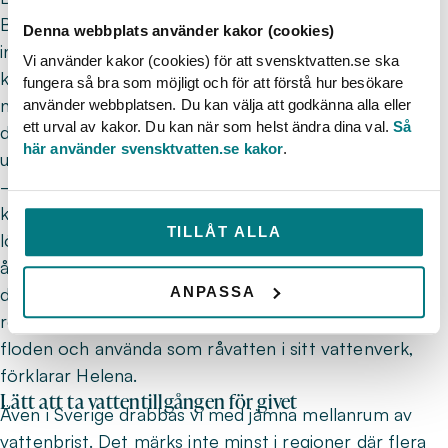
Barcelona på den höga tekniska kompetensen och
Denna webbplats använder kakor (cookies)
innovationslustan. De reflekterade båda kring hur den
Vi använder kakor (cookies) för att svensktvatten.se ska
katalanska torkasituationen påverkat och drivit fram
fungera så bra som möjligt och för att förstå hur besökare
nya lösningar. Inte minst var det tydligt i
använder webbplatsen. Du kan välja att godkänna alla eller
ett urval av kakor. Du kan när som helst ändra dina val.
Så
digitaliseringsarbetet vid mätning och provtagning
här använder svensktvatten.se kakor
.
under reningsprocessen.
– Kris tvingar fram innovation och nytänkande. Det
kanske är det mest effektiva sättet att komma till nya
TILLÅT ALLA
lösningar. I Sverige har vi inte alltid incitament att
återanvända vatten, men i Barcelona hade man tagit
ANPASSA
det så långt att man hade ett extra reningssteg i
reningsverket för att kunna återföra renat vatten till
floden och använda som råvatten i sitt vattenverk,
förklarar Helena.
Lätt att ta vattentillgången för givet
Även i Sverige drabbas vi med jämna mellanrum av
vattenbrist. Det märks inte minst i regioner där flera