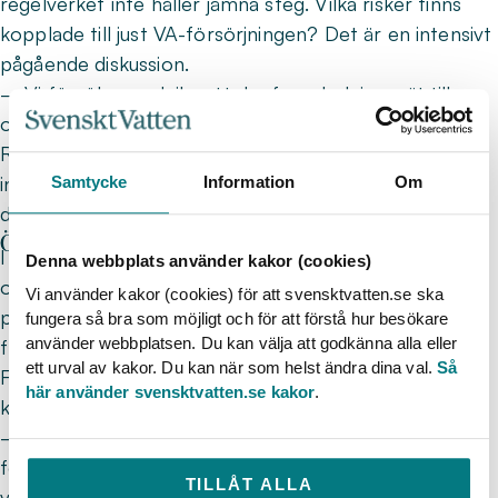
regelverket inte håller jämna steg. Vilka risker finns
kopplade till just VA-försörjningen? Det är en intensivt
pågående diskussion.
– Vi försöker undvika att dra fram ledningsnät till
områden vi inte med säkerhet vet ska exploateras.
Risken när en kommun tar på sig rollen att ordna all
infrastruktur är att det sker på bekostnad av annat;
Samtycke
Information
Om
det råder konkurrens om medlen inom en kommun.
Önskan om ändrade legala krav
I princip alla VA-system i Sverige är nyttjade nära max
Denna webbplats använder kakor (cookies)
och behöver byggas ut. Samma sak gäller i Umeå. Här
Vi använder kakor (cookies) för att svensktvatten.se ska
pågår flera stora projekt för att säkra kommunens
fungera så bra som möjligt och för att förstå hur besökare
använder webbplatsen. Du kan välja att godkänna alla eller
framtida vattenförsörjning, där en utbyggnad av
ett urval av kakor. Du kan när som helst ändra dina val.
Så
Forslunda vattenverk och en ny vattentäkt i Vännäs
här använder svensktvatten.se kakor
.
kommun ska ge invånarna friskt dricksvatten.
– Vi behöver både investera i befintliga anläggningar
för att klara ökade legala krav och öka kapaciteten,
TILLÅT ALLA
vilket medför stora finansiella utmaningar. Något som