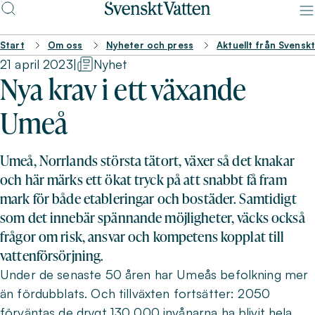
Start
Om oss
Nyheter och press
Aktuellt från Svensk
21 april 2023
|
Nyhet
Nya krav i ett växande
Umeå
Umeå, Norrlands största tätort, växer så det knakar
och här märks ett ökat tryck på att snabbt få fram
mark för både etableringar och bostäder. Samtidigt
som det innebär spännande möjligheter, väcks också
frågor om risk, ansvar och kompetens kopplat till
vattenförsörjning.
Under de senaste 50 åren har Umeås befolkning mer
än fördubblats. Och tillväxten fortsätter: 2050
förväntas de drygt 130 000 invånarna ha blivit hela