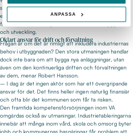
skulle underlätta är om de legala kraven ändras så att
ANPASSA
en VA-verksamhet kan generera ett överskott för att
finansiera kontinuerliga underhållsbehov, utbyggnad
och utveckling.
Oklart ansvar för drift och förvaltning
Frågan är om det är rimligt att inkludera industriernas
behov i utbyggnaden? Den stora utmaningen handlar
dock inte bara om att bygga nya anläggningar, utan
även om den kontinuerliga driften och förvaltningen
av dem, menar Robert Hansson.
– I dag är det ingen aktör som har ett övergripande
ansvar för det. Det finns heller ingen naturlig finansiär
och ofta blir det kommunen som får ta risken.
Den framtida kompetensförsörjningen inom VA
omgärdas också av utmaningar. Industrietableringarna
innebär att många inom vård, skola och omsorg byter
jobb och kommunernas basnäringar får problem att