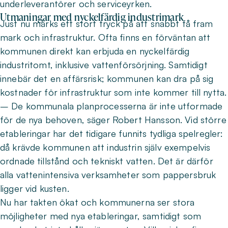
underleverantörer och serviceyrken.
Utmaningar med nyckelfärdig industrimark
Just nu märks ett stort tryck på att snabbt få fram
mark och infrastruktur. Ofta finns en förväntan att
kommunen direkt kan erbjuda en nyckelfärdig
industritomt, inklusive vattenförsörjning. Samtidigt
innebär det en affärsrisk; kommunen kan dra på sig
kostnader för infrastruktur som inte kommer till nytta.
– De kommunala planprocesserna är inte utformade
för de nya behoven, säger Robert Hansson. Vid större
etableringar har det tidigare funnits tydliga spelregler:
då krävde kommunen att industrin själv exempelvis
ordnade tillstånd och tekniskt vatten. Det är därför
alla vattenintensiva verksamheter som pappersbruk
ligger vid kusten.
Nu har takten ökat och kommunerna ser stora
möjligheter med nya etableringar, samtidigt som