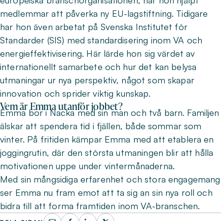
europeiska branschorganisationen, har hon hjälpt
medlemmar att påverka ny EU-lagstiftning. Tidigare
har hon även arbetat på Svenska Institutet för
Standarder (SIS) med standardisering inom VA och
energieffektivisering. Här lärde hon sig värdet av
internationellt samarbete och hur det kan belysa
utmaningar ur nya perspektiv, något som skapar
innovation och sprider viktig kunskap.
Vem är Emma utanför jobbet?
Emma bor i Nacka med sin man och två barn. Familjen
älskar att spendera tid i fjällen, både sommar som
vinter. På fritiden kämpar Emma med att etablera en
joggingrutin, där den största utmaningen blir att hålla
motivationen uppe under vintermånaderna.
Med sin mångsidiga erfarenhet och stora engagemang
ser Emma nu fram emot att ta sig an sin nya roll och
bidra till att forma framtiden inom VA-branschen.