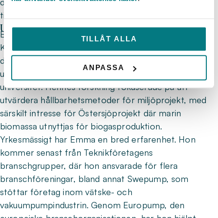
detta arbete och bidra till branschens utveckling,
tillägger Emma.
Utbildning och yrkesbakgrund
Emma har en civilingenjörsexamen i bioteknik från
TILLÅT ALLA
Kungliga Tekniska Högskolan (KTH) och en
doktorsexamen från institutionen för hållbar
ANPASSA
utveckling, miljövetenskap och teknik vid samma
universitet. Hennes forskning fokuserade på att
utvärdera hållbarhetsmetoder för miljöprojekt, med
särskilt intresse för Östersjöprojekt där marin
biomassa utnyttjas för biogasproduktion.
Yrkesmässigt har Emma en bred erfarenhet. Hon
kommer senast från Teknikföretagens
branschgrupper, där hon ansvarade för flera
branschföreningar, bland annat Swepump, som
stöttar företag inom vätske- och
vakuumpumpindustrin. Genom Europump, den