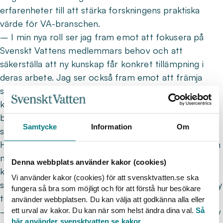
erfarenheter till att stärka forskningens praktiska
värde för VA-branschen.
– I min nya roll ser jag fram emot att fokusera på
Svenskt Vattens medlemmars behov och att
säkerställa att ny kunskap får konkret tillämpning i
deras arbete. Jag ser också fram emot att främja
sektorövergripande samarbeten, där VA-branschen
kan både hämta och dela erfarenheter med andra
branscher för att tackla gemensamma utmaningar,
Samtycke
Information
Om
säger Emma.
Hon betonar också de spännande framtidsfrågor som
medlemmarna redan arbetar aktivt med:
Denna webbplats använder kakor (cookies)
klimatanpassning, förnyelsebehov, ökat
Vi använder kakor (cookies) för att svensktvatten.se ska
säkerhetsfokus samt att utnyttja möjligheterna som ny
fungera så bra som möjligt och för att förstå hur besökare
teknik erbjuder för effektivare reningsprocesser.
använder webbplatsen. Du kan välja att godkänna alla eller
ett urval av kakor. Du kan när som helst ändra dina val.
Så
– Det känns otroligt inspirerande att få vara en del av
här använder svensktvatten.se kakor
.