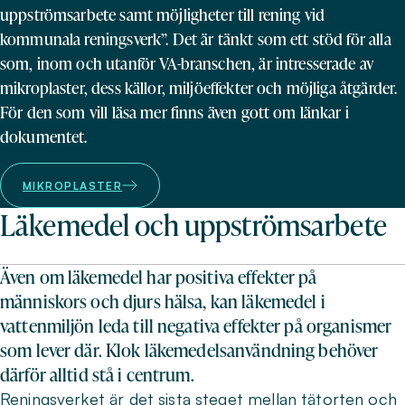
uppströmsarbete samt möjligheter till rening vid
kommunala reningsverk”. Det är tänkt som ett stöd för alla
som, inom och utanför VA-branschen, är intresserade av
mikroplaster, dess källor, miljöeffekter och möjliga åtgärder.
För den som vill läsa mer finns även gott om länkar i
dokumentet.
MIKROPLASTER
Läkemedel och uppströmsarbete
Även om läkemedel har positiva effekter på
människors och djurs hälsa, kan läkemedel i
vattenmiljön leda till negativa effekter på organismer
som lever där. Klok läkemedelsanvändning behöver
därför alltid stå i centrum.
Reningsverket är det sista steget mellan tätorten och