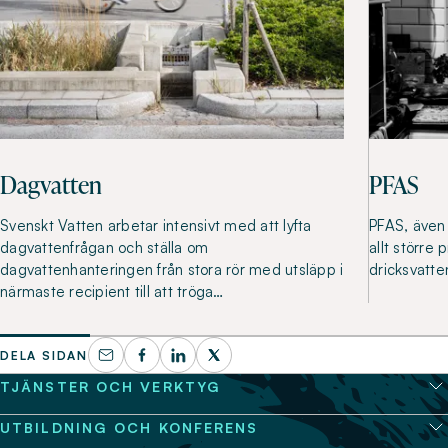
Dagvatten
PFAS
Svenskt Vatten arbetar intensivt med att lyfta
PFAS, även 
dagvattenfrågan och ställa om
allt större 
dagvattenhanteringen från stora rör med utsläpp i
dricksvatte
närmaste recipient till att tröga…
DELA SIDAN
TJÄNSTER OCH VERKTYG
UTBILDNING OCH KONFERENS