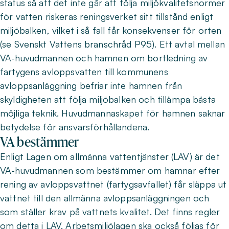
status så att det inte går att följa miljökvalitetsnormer
för vatten riskeras reningsverket sitt tillstånd enligt
miljöbalken, vilket i så fall får konsekvenser för orten
(se Svenskt Vattens branschråd P95). Ett avtal mellan
VA-huvudmannen och hamnen om bortledning av
fartygens avloppsvatten till kommunens
avloppsanläggning befriar inte hamnen från
skyldigheten att följa miljöbalken och tillämpa bästa
möjliga teknik. Huvudmannaskapet för hamnen saknar
betydelse för ansvarsförhållandena.
VA bestämmer
Enligt Lagen om allmänna vattentjänster (LAV) är det
VA-huvudmannen som bestämmer om hamnar efter
rening av avloppsvattnet (fartygsavfallet) får släppa ut
vattnet till den allmänna avloppsanläggningen och
som ställer krav på vattnets kvalitet. Det finns regler
om detta i LAV. Arbetsmiljölagen ska också följas för