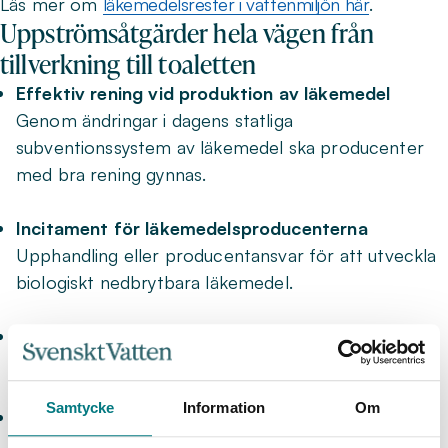
Läs mer om
läkemedelsrester i vattenmiljön här
.
Uppströmsåtgärder hela vägen från
tillverkning till toaletten
Effektiv rening vid produktion av läkemedel
Genom ändringar i dagens statliga
subventionssystem av läkemedel ska producenter
med bra rening gynnas.
Incitament för läkemedelsproducenterna
Upphandling eller producentansvar för att utveckla
biologiskt nedbrytbara läkemedel.
Miljöbedömning av läkemedel
Alla läkemedel ska vara miljöklassificerade.
Samtycke
Information
Om
Svårnedbrytbara läkemedel ska inte säljas
receptfritt