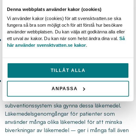
Information om miljöpåverkan ska vara lättillgänglig.
Denna webbplats använder kakor (cookies)
Små förpackningar för att minska mängden
Vi använder kakor (cookies) för att svensktvatten.se ska
kasserade läkemedel.
fungera så bra som möjligt och för att förstå hur besökare
använder webbplatsen. Du kan välja att godkänna alla eller
ett urval av kakor. Du kan när som helst ändra dina val.
Så
Egen rening på sjukhus
här använder svensktvatten.se kakor
.
Sjukhus, särskilt avdelningar med
bredspektrumantibiotika och cytostatika, bör ha
egen rening eller använda pee-poo påsar.
TILLÅT ALLA
Klok utskrivning av receptbelagda läkemedel
Utbildning för läkare och apotek att välja minst
ANPASSA
miljöbelastande läkemedel. Statligt
subventionssystem ska gynna dessa läkemedel.
Läkemedelsgenomgångar för patienter som
använder många olika läkemedel för att minska
biverkningar av läkemedel – ger i många fall även