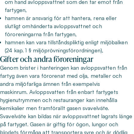
om hand avloppsvattnet som den tar emot från
fartygen,
hamnen är ansvarig för att hantera, rena eller
slutligt omhänderta avloppsvattnet och
föroreningarna från fartygen,
hamnen kan vara tillståndspliktig enligt miljöbalken
(24 kap. 1 § miljöprövningsförordningen),
Gifter och andra föroreningar
Genom brister i hanteringen kan avloppsvatten från
fartyg även vara förorenat med olja, metaller och
andra miljöfarliga ämnen från exempelvis
maskinrum. Avloppsvatten från enbart fartygets
hygienutrymmen och restauranger kan innehålla
kemikalier men framförallt gasen svavelväte.
Svavelväte kan bildas när avloppsvattnet lagrats länge
på fartyget. Gasen är giftig för ögon, lungor och
blodets förmåga att transportera syre och är dödlig